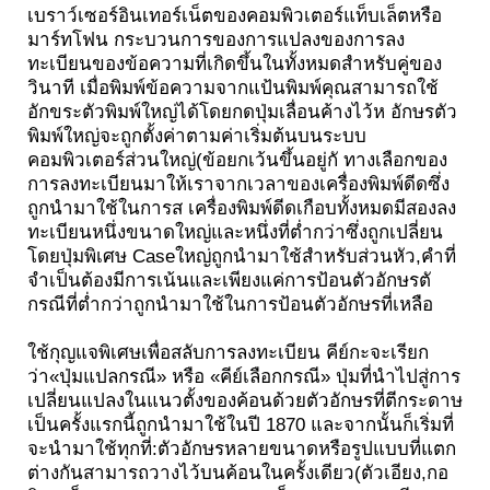
เบราว์เซอร์อินเทอร์เน็ตของคอมพิวเตอร์แท็บเล็ตหรือ
มาร์ทโฟน กระบวนการของการแปลงของการลง
ทะเบียนของข้อความที่เกิดขึ้นในทั้งหมดสำหรับคู่ของ
วินาที เมื่อพิมพ์ข้อความจากแป้นพิมพ์คุณสามารถใช้
อักขระตัวพิมพ์ใหญ่ได้โดยกดปุ่มเลื่อนค้างไว้ห อักษรตัว
พิมพ์ใหญ่จะถูกตั้งค่าตามค่าเริ่มต้นบนระบบ
คอมพิวเตอร์ส่วนใหญ่(ข้อยกเว้นขึ้นอยู่กั ทางเลือกของ
การลงทะเบียนมาให้เราจากเวลาของเครื่องพิมพ์ดีดซึ่ง
ถูกนำมาใช้ในการส เครื่องพิมพ์ดีดเกือบทั้งหมดมีสองลง
ทะเบียนหนึ่งขนาดใหญ่และหนึ่งที่ต่ำกว่าซึ่งถูกเปลี่ยน
โดยปุ่มพิเศษ Caseใหญ่ถูกนำมาใช้สำหรับส่วนหัว,คำที่
จำเป็นต้องมีการเน้นและเพียงแค่การป้อนตัวอักษรตั
กรณีที่ต่ำกว่าถูกนำมาใช้ในการป้อนตัวอักษรที่เหลือ
ใช้กุญแจพิเศษเพื่อสลับการลงทะเบียน คีย์กะจะเรียก
ว่า«ปุ่มแปลกรณี» หรือ «คีย์เลือกกรณี» ปุ่มที่นำไปสู่การ
เปลี่ยนแปลงในแนวตั้งของค้อนด้วยตัวอักษรที่ตีกระดาษ
เป็นครั้งแรกนี้ถูกนำมาใช้ในปี 1870 และจากนั้นก็เริ่มที่
จะนำมาใช้ทุกที่:ตัวอักษรหลายขนาดหรือรูปแบบที่แตก
ต่างกันสามารถวางไว้บนค้อนในครั้งเดียว(ตัวเอียง,กอ