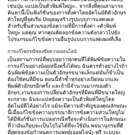
เช่นปุ่ม «แปลเป็นตัวพิมพ์ใหญ่».. จากสิ่งที่คุณสามารถ
ค้นหานี้เป็นฟังก์ชั่นของการตั้งค่าโดยอัตโนมัติตัวอักษร
ตัวใหญ่ที่จุดเริ่ม Displayสร้างรูปแบบการแสดงผล
สำหรับชิ้นส่วนของข้อความที่มีการตั้งค่า «ตัวพิมพ์
ใหญ่» แต่คุณ หากคุณคัดลอกข้อความดังกล่าวไปยัง
โปรแกรมแก้ไขข้อความอื่นรูปแบบการแสดงผลที่เลือ
การแก้ไขกรณีของข้อความออนไลน์
เป็นสถานการณ์ที่พบบ่อยว่าทุกคนที่ได้พิมพ์ข้อความใน
การแก้ไขอย่างน้อยหนึ่งครั้งได้พบ ฉันควรทำอย่างไรถ้า
ฉันพิมพ์ข้อความเป็นตัวอักษรขนาดเล็กแต่มันก็จำเป็น
ต้องใช้คนที่มีขน ตอนนี้ทำซ้ำทุกอย่างเปิดหมวกและ
พิมพ์ตัวอักษรอีกครั้ง และถ้ามีจำนวนมากของตัว
อักษร,งานของการเปลี่ยนตัวอักษรที่มีคนที่มีขนาดใหญ่
จะกลายเ ฉันจะแปลข้อความเป็นตัวพิมพ์ใหญ่โดย
อัตโนมัติได้อย่างไร แม้จะมีความสำคัญของคุณลักษณะ
นี้เมื่อแก้ไขข้อความบรรณาธิการข้อความส่วนใหญ่ไม่
ได้มีฟังก์ชั่นการแปลงกรณีหรือจะดำเนินการในลักษณะ
ที่ว่ามันเกือบจะเป็นไปไม่ได้ที่จะใช้มัน พจนานุกรมที่ดี
ที่สุดของข้อกำหนดการแพทย์(ออฟไลน์)-ฟรี ระบบจะ