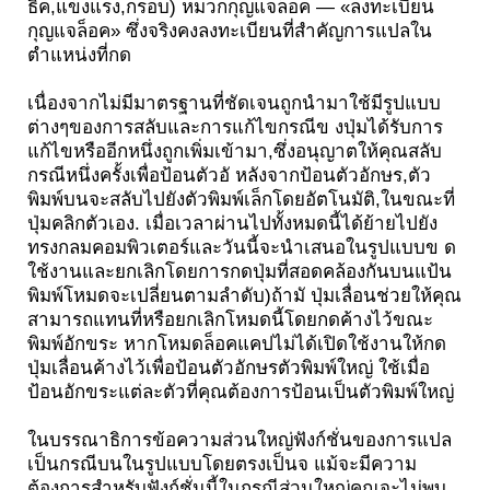
ธิค,แข็งแรง,กรอบ) หมวกกุญแจล็อค — «ลงทะเบียน
กุญแจล็อค» ซึ่งจริงคงลงทะเบียนที่สำคัญการแปลใน
ตำแหน่งที่กด
เนื่องจากไม่มีมาตรฐานที่ชัดเจนถูกนำมาใช้มีรูปแบบ
ต่างๆของการสลับและการแก้ไขกรณีข งปุ่มได้รับการ
แก้ไขหรืออีกหนึ่งถูกเพิ่มเข้ามา,ซึ่งอนุญาตให้คุณสลับ
กรณีหนึ่งครั้งเพื่อป้อนตัวอั หลังจากป้อนตัวอักษร,ตัว
พิมพ์บนจะสลับไปยังตัวพิมพ์เล็กโดยอัตโนมัติ,ในขณะที่
ปุ่มคลิกตัวเอง. เมื่อเวลาผ่านไปทั้งหมดนี้ได้ย้ายไปยัง
ทรงกลมคอมพิวเตอร์และวันนี้จะนำเสนอในรูปแบบข ด
ใช้งานและยกเลิกโดยการกดปุ่มที่สอดคล้องกันบนแป้น
พิมพ์โหมดจะเปลี่ยนตามลำดับ)ถ้ามั ปุ่มเลื่อนช่วยให้คุณ
สามารถแทนที่หรือยกเลิกโหมดนี้โดยกดค้างไว้ขณะ
พิมพ์อักขระ หากโหมดล็อคแคปไม่ได้เปิดใช้งานให้กด
ปุ่มเลื่อนค้างไว้เพื่อป้อนตัวอักษรตัวพิมพ์ใหญ่ ใช้เมื่อ
ป้อนอักขระแต่ละตัวที่คุณต้องการป้อนเป็นตัวพิมพ์ใหญ่
ในบรรณาธิการข้อความส่วนใหญ่ฟังก์ชั่นของการแปล
เป็นกรณีบนในรูปแบบโดยตรงเป็นจ แม้จะมีความ
ต้องการสำหรับฟังก์ชั่นนี้ในกรณีส่วนใหญ่คุณจะไม่พบ