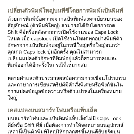
เปลี่ยนตัวพิมพ์ใหญ่บนพีซีโดยการพิมพ์แป้นพิมพ์
ด้วยการพิมพ์ข้อความจากแป้นพิมพ์ลงทะเบียนบนของ
สัญลักษณ์ (ตัวพิมพ์ใหญ่) สามารถได้รับโดยการกด
Shift คีย์หรือหลังจากการเปิดใช้งานของ Caps Lock
โหมด เมื่อ capslock เปิดใช้งานโหมดทุกอย่างพิมพ์ตัว
อักษรจากแป้นพิมพ์จะอยู่ในกรณีใหญ่หรือใหญ่จนกว่า
คุณกด Caps lock ปุ่มอีกครั้ง คุณไม่สามารถ
เปลี่ยนแปลงตัวอักษรที่พิมพ์อยู่แล้วก็สามารถลบและ
พิมพ์ออกได้อีกครั้งในกรณีที่เหมาะสม
หลายคำและตัวประมวลผลข้อความการเขียนโปรแกรม
และภาษาการเขียนสคริปต์มีคำสั่งพิเศษหรือฟังก์ชันใน
การแปลงข้อมูลข้อความหรือตัวแปรลงในเครื่องหมาย
ใหญ่
เคสแปลงบนสมาร์ทโฟนหรือแท็บเล็ต
บนสมาร์ทโฟนและแป้นพิมพ์แท็บเล็ตไม่มี Caps Lock
คีย์หรือ Shift คีย์ เมื่อต้องการทำให้จดหมายบนอุปกรณ์
เหล่านี้เป็นตัวพิมพ์ใหญ่ให้กดลูกศรขึ้นบนคีย์บอร์ดบน